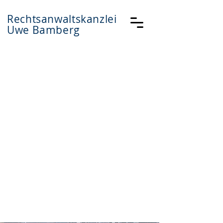
Rechtsanwaltskanzlei
Uwe Bamberg
Rechtsanwaltskanzlei
UWE BAMBERG
Ihr Rechtsanwalt für:
•Arbeitsrecht
•Strafrecht
•Familienrecht
•Sozialrecht
•Zivilrecht